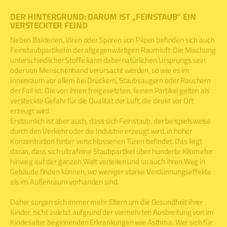
DER HINTERGRUND: DARUM IST „FEINSTAUB“ EIN
VERSTECKTER FEIND
Neben Bakterien, Viren oder Sporen von Pilzen befinden sich auch
Feinstaubpartikel in der allgegenwärtigen Raumluft. Die Mischung
unterschiedlicher Stoffe kann dabei natürlichen Ursprungs sein
oder von Menschenhand verursacht werden, so wie es im
Innenraum vor allem bei Druckern, Staubsaugern oder Rauchern
der Fall ist. Die von ihnen freigesetzten, feinen Partikel gelten als
versteckte Gefahr für die Qualität der Luft, die direkt vor Ort
erzeugt wird.
Erstaunlich ist aber auch, dass sich Feinstaub, der beispielsweise
durch den Verkehr oder die Industrie erzeugt wird, in hoher
Konzentration hinter verschlossenen Türen befindet. Das liegt
daran, dass sich ultrafeine Staubpartikel über hunderte Kilometer
hinweg auf der ganzen Welt verteilen und so auch ihren Weg in
Gebäude finden können, wo weniger starke Verdünnungseffekte
als im Außenraum vorhanden sind.
Daher sorgen sich immer mehr Eltern um die Gesundheit ihrer
Kinder, nicht zuletzt aufgrund der vermehrten Ausbreitung von im
Kindesalter beginnenden Erkrankungen wie Asthma. Wer sich für