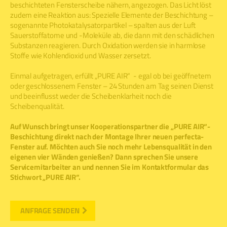
beschichteten Fensterscheibe nähern, angezogen. Das Licht löst
zudem eine Reaktion aus: Spezielle Elemente der Beschichtung –
sogenannte Photokatalysatorpartikel – spalten aus der Luft
Sauerstoffatome und -Moleküle ab, die dann mit den schädlichen
Substanzen reagieren. Durch Oxidation werden sie in harmlose
Stoffe wie Kohlendioxid und Wasser zersetzt.
Einmal aufgetragen, erfüllt „PURE AIR“ - egal ob bei geöffnetem
oder geschlossenem Fenster – 24 Stunden am Tag seinen Dienst
und beeinflusst weder die Scheibenklarheit noch die
Scheibenqualität.
Auf Wunsch bringt unser Kooperationspartner die „PURE AIR“-
Beschichtung direkt nach der Montage Ihrer neuen perfecta-
Fenster auf. Möchten auch Sie noch mehr Lebensqualität in den
eigenen vier Wänden genießen? Dann sprechen Sie unsere
Servicemitarbeiter an und nennen Sie im Kontaktformular das
Stichwort „PURE AIR“.
ANFRAGE SENDEN