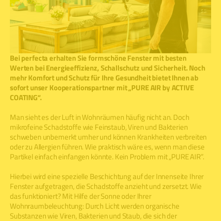
Bei perfecta erhalten Sie formschöne Fenster mit besten
Werten bei Energieeffizienz, Schallschutz und Sicherheit. Noch
mehr Komfort und Schutz für Ihre Gesundheit bietet Ihnen ab
sofort unser Kooperationspartner mit „PURE AIR by ACTIVE
COATING“.
Man sieht es der Luft in Wohnräumen häufig nicht an. Doch
mikrofeine Schadstoffe wie Feinstaub, Viren und Bakterien
schweben unbemerkt umher und können Krankheiten verbreiten
oder zu Allergien führen. Wie praktisch wäre es, wenn man diese
Partikel einfach einfangen könnte. Kein Problem mit „PURE AIR”.
Hierbei wird eine spezielle Beschichtung auf der Innenseite Ihrer
Fenster aufgetragen, die Schadstoffe anzieht und zersetzt. Wie
das funktioniert? Mit Hilfe der Sonne oder Ihrer
Wohnraumbeleuchtung: Durch Licht werden organische
Substanzen wie Viren, Bakterien und Staub, die sich der