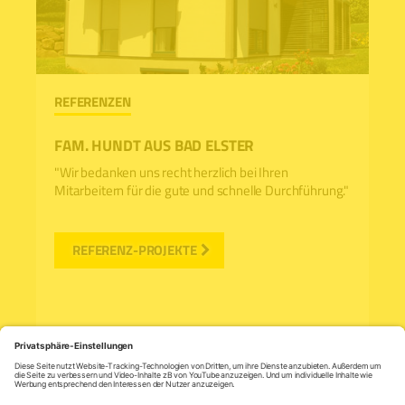
REFERENZEN
RE
FAM. HUNDT AUS BAD ELSTER
FR
"Wir bedanken uns recht herzlich bei Ihren
"Wi
Mitarbeitern für die gute und schnelle Durchführung."
REFERENZ-PROJEKTE