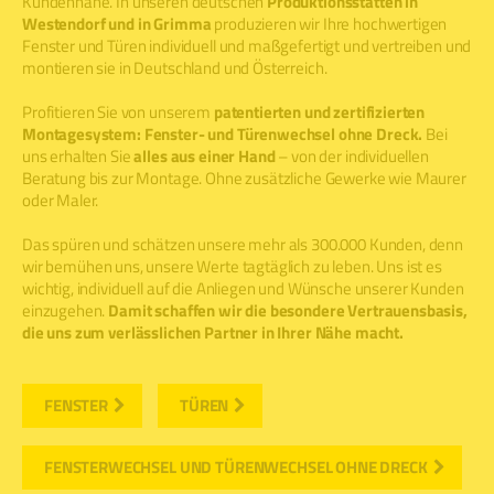
Kundennähe. In unseren deutschen
Produktionsstätten in
Westendorf und in Grimma
produzieren wir Ihre hochwertigen
Fenster und Türen individuell und maßgefertigt und vertreiben und
montieren sie in Deutschland und Österreich.
Profitieren Sie von unserem
patentierten und zertifizierten
Montagesystem: Fenster- und Türenwechsel ohne Dreck.
Bei
uns erhalten Sie
alles aus einer Hand
– von der individuellen
Beratung bis zur Montage. Ohne zusätzliche Gewerke wie Maurer
oder Maler.
Das spüren und schätzen unsere mehr als 300.000 Kunden, denn
wir bemühen uns, unsere Werte tagtäglich zu leben. Uns ist es
wichtig, individuell auf die Anliegen und Wünsche unserer Kunden
einzugehen.
Damit schaffen wir die besondere Vertrauensbasis,
die uns zum verlässlichen Partner in Ihrer Nähe macht.
FENSTER
TÜREN
FENSTERWECHSEL UND TÜRENWECHSEL OHNE DRECK