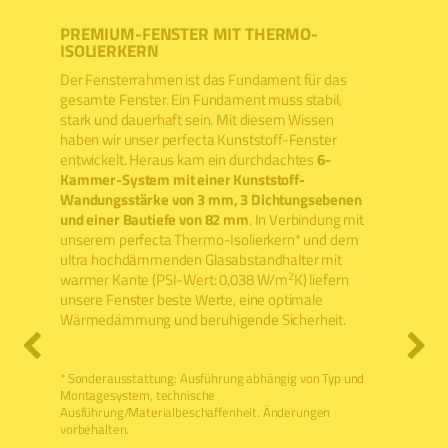
PREMIUM-FENSTER MIT THERMO-
VERGLA
ISOLIERKERN
Verglasun
Der Fensterrahmen ist das Fundament für das
.
Verglasu
gesamte Fenster. Ein Fundament muss stabil,
 dafür:
haben ein
stark und dauerhaft sein. Mit diesem Wissen
sein –
Glasabsta
haben wir unser perfecta Kunststoff-Fenster
ngener
hochdämm
entwickelt. Heraus kam ein durchdachtes
6-
ber
Wärmebrü
Kammer-System mit einer Kunststoff-
von Glas 
Wandungsstärke von 3 mm, 3 Dichtungsebenen
heißt das
und einer Bautiefe von 82 mm
. In Verbindung mit
die
Glases bi
unserem perfecta Thermo-Isolierkern* und dem
ultra hochdämmenden Glasabstandhalter mit
2
warmer Kante (PSI-Wert: 0,038 W/m
K) liefern
unsere Fenster beste Werte, eine optimale
Wärmedämmung und beruhigende Sicherheit.
* Sonderausstattung: Ausführung abhängig von Typ und
Montagesystem, technische
Ausführung/Materialbeschaffenheit. Änderungen
vorbehalten.